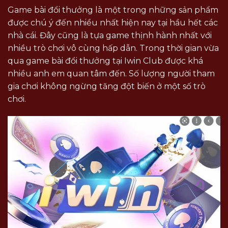
Game bài đổi thưởng là một trong những sản phẩm
được chú ý đến nhiều nhất hiện nay tại hầu hết các
nhà cái. Đây cũng là tựa game thịnh hành nhất với
nhiều trò chơi vô cùng hấp dẫn. Trong thời gian vừa
qua game bài đổi thưởng tại Iwin Club được khá
nhiều anh em quan tâm đến. Số lượng người tham
gia chơi không ngừng tăng đột biến ở một số trò
chơi.