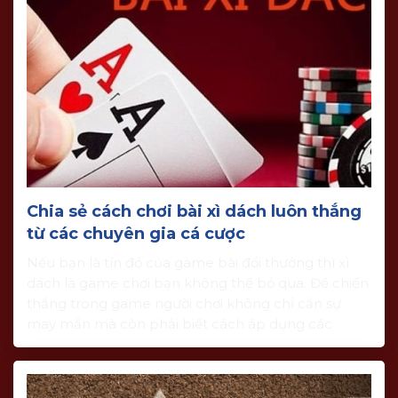
Chia sẻ cách chơi bài xì dách luôn thắng
từ các chuyên gia cá cược
Nếu bạn là tín đồ của game bài đổi thưởng thì xì
dách là game chơi bạn không thể bỏ qua. Để chiến
thắng trong game người chơi không chỉ cần sự
may mắn mà còn phải biết cách áp dụng các
chiến thuật chơi thông minh, hợp lý nhất. Vậy cách
chơi bài xì […]