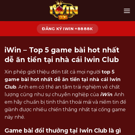
Skip
to
content
ĐĂNG KÝ IWIN +8888K
iWin – Top 5 game bài hot nhất
dễ ăn tiền tại nhà cái Iwin Club
Xin phép giới thiệu đến tất cả mọi người
top 5
game bài hot nhất dễ ăn tiền tại nhà cái Iwin
Club
. Anh em có thể an tâm trải nghiệm về chất
lượng cũng như sự chuyên nghiệp của
iWin
. Anh
em hãy chuẩn bị tinh thần thoải mái và niềm tin để
giành được nhiều chiến thắng nhất tại cổng game
này nhé.
Game bài đổi thưởng tại Iwin Club là gì