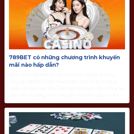
789BET có những chương trình khuyến
mãi nào hấp dẫn?
Bên cạnh đổi mới và cải tiến chất lượng liên tục,
nhà cái 789BET còn mang đến cho khách hàng
nhiều ưu đãi hấp dẫn. Nổi bật trong số đó có thể kể
đến các chương trình khuyến mãi như siêu hoàn
trả yêu cầu không cần vòng cược, tặng mã code
khi đăng nhập,… […]