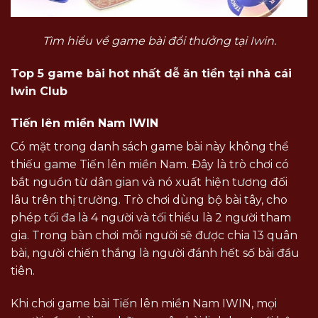
Tìm hiểu về game bài đổi thưởng tại Iwin.
Top 5 game bài hot nhất dễ ăn tiền tại nhà cái
Iwin Club
Tiến lên miền Nam IWIN
Có mặt trong danh sách game bài này không thể
thiếu game Tiến lên miền Nam. Đây là trò chơi có
bắt nguồn từ dân gian và nó xuất hiện tương đối
lâu trên thị trường. Trò chơi dùng bộ bài tây, cho
phép tối đa là 4 người và tối thiểu là 2 người tham
gia. Trong bàn chơi mỗi người sẽ được chia 13 quân
bài, người chiến thắng là người đánh hết số bài đầu
tiên.
Khi chơi game bài Tiến lên miền Nam IWIN, mọi