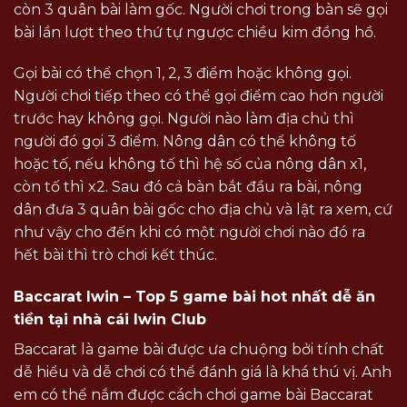
còn 3 quân bài làm gốc. Người chơi trong bàn sẽ gọi
bài lần lượt theo thứ tự ngược chiều kim đồng hồ.
Gọi bài có thể chọn 1, 2, 3 điểm hoặc không gọi.
Người chơi tiếp theo có thể gọi điểm cao hơn người
trước hay không gọi. Người nào làm địa chủ thì
người đó gọi 3 điểm. Nông dân có thể không tố
hoặc tố, nếu không tố thì hệ số của nông dân x1,
còn tố thì x2. Sau đó cả bàn bắt đầu ra bài, nông
dân đưa 3 quân bài gốc cho địa chủ và lật ra xem, cứ
như vậy cho đến khi có một người chơi nào đó ra
hết bài thì trò chơi kết thúc.
Baccarat Iwin – Top 5 game bài hot nhất dễ ăn
tiền tại nhà cái Iwin Club
Baccarat là game bài được ưa chuộng bởi tính chất
dễ hiểu và dễ chơi có thể đánh giá là khá thú vị. Anh
em có thể nắm được cách chơi game bài Baccarat