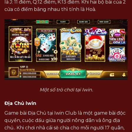
là J: 11 điểm, Q:12 điểm, K:13 điểm. Khi hai bộ bài của 2
cửa có điểm bằng nhau thì tính là Hoà.
Một số trò chơi tại Iwin.
Địa Chủ Iwin
Game bài Địa Chủ tại Iwin Club là một game bài độc
quyền, cuộc đấu giữa người nông dân và ông địa
chủ.. Khi chơi nhà cái sẽ chia cho mỗi người 17 quân,