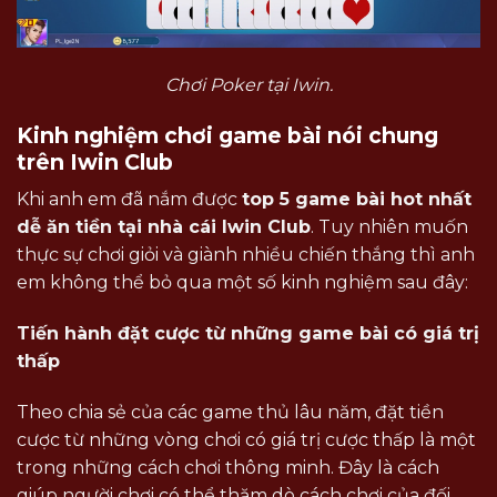
Chơi Poker tại Iwin.
Kinh nghiệm chơi game bài nói chung
trên Iwin Club
Khi anh em đã nắm được
top 5 game bài hot nhất
dễ ăn tiền tại nhà cái Iwin Club
. Tuy nhiên muốn
thực sự chơi giỏi và giành nhiều chiến thắng thì anh
em không thể bỏ qua một số kinh nghiệm sau đây:
Tiến hành đặt cược từ những game bài có giá trị
thấp
Theo chia sẻ của các game thủ lâu năm, đặt tiền
cược từ những vòng chơi có giá trị cược thấp là một
trong những cách chơi thông minh. Đây là cách
giúp người chơi có thể thăm dò cách chơi của đối