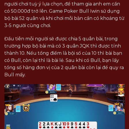
người chơi tuỳ ý lựa chọn, để tham gia anh em cần
có 50.000đ trở lên. Game Poker Bull Iwin sử dụng
bộ bài 52 quân và khi chơi mỗi bàn cần có khoảng từ
3-5 người cùng chơi.
Đầu tiên mỗi người sẽ được chia 5 quân bài, trong
trường hợp bộ bài mà có 3 quân JQK thì được tính
thành 10. Nếu tổng điểm là bội số của 10 thì bài bạn
có Bull, còn lại thì là bài lẻ. Sau khi có Bull, bạn lấy
tổng số hàng đơn vị của 2 quân bài còn lại để quy ra
Bull mấy.