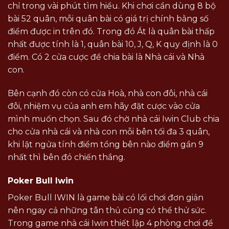
chỉ trong vài phút tìm hiểu. Khi chơi cần dùng 8 bộ
bài 52 quân, mỗi quân bài có giá trị chính bằng số
điểm được in trên đó. Trong đó Át là quân bài thấp
nhất được tính là 1, quân bài 10, J, Q, K quy định là 0
điểm. Có 2 cửa cược để chia bài là Nhà cái và Nhà
con.
Bên cạnh đó còn có cửa Hoà, nhà con đôi, nhà cái
đôi, nhiệm vụ của anh em hãy đặt cược vào cửa
mình muốn chọn. Sau đó chờ nhà cái Iwin Club chia
cho cửa nhà cái và nhà con mỗi bên tối đa 3 quân,
khi lật ngửa tính điểm tổng bên nào điểm gần 9
nhất thì bên đó chiến thắng.
Poker Bull Iwin
Poker Bull IWIN là game bài có lối chơi đơn giản
nên ngay cả những tân thủ cũng có thể thử sức.
Trong game nhà cái Iwin thiết lập 4 phòng chơi để