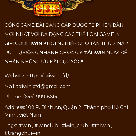
CỔNG GAME BÀI ĐẲNG CẤP QUỐC TẾ PHIÊN BẢN
MỚI NHẤT VỚI ĐA DẠNG CÁC THỂ LOẠI GAME ⭐
GIFTCODE
IWIN
KHỞI NGHIỆP CHO TÂN THỦ ⭐ NẠP
RÚT TỰ ĐỘNG NHANH CHÓNG
⭐ TẢI iWIN
NGAY ĐỂ
NHẬN NHỮNG ƯU ĐÃI CỰC SỐC!!
Website: https://taiiwin.cfd/
Mail:
taiiwin.cfd@gmail.com
Phone: (646) 999-6614
Address: 109 P. Bình An, Quận 2, Thành phố Hồ Chí
Minh, Việt Nam
Tags: #iwin , #iwinclub , #iwin_club , #taiiwin ,
#trangchuiwin