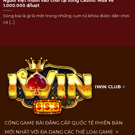
Người Việt muốn vào chơi tại sòng Casino: Mua Vé
1.000.000 đ/lượt
Sòng bài là gì là một trong những cụm từ khóa được dân chơi
cá [...]
IWIN CLUB
⭐
CỔNG GAME BÀI ĐẲNG CẤP QUỐC TẾ PHIÊN BẢN
MỚI NHẤT VỚI ĐA DẠNG CÁC THỂ LOẠI GAME ⭐