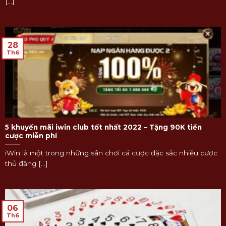
[...]
28
Th6
5 khuyến mãi iwin club tốt nhất 2022 – Tặng 90K tiền
cược miễn phí
iWin là một trong những sân chơi cá cược đặc sắc nhiều cược
thủ đăng [...]
06
Th6