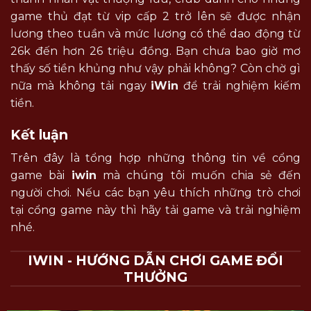
game thủ đạt từ vip cấp 2 trở lên sẽ được nhận
lương theo tuần và mức lương có thể dao động từ
26k đến hơn 26 triệu đồng. Bạn chưa bao giờ mơ
thấy số tiền khủng như vậy phải không? Còn chờ gì
nữa mà không tải ngay
iWin
để trải nghiệm kiếm
tiền.
Kết luận
Trên đây là tổng hợp những thông tin về cổng
game bài
iwin
mà chúng tôi muốn chia sẻ đến
người chơi. Nếu các bạn yêu thích những trò chơi
tại cổng game này thì hãy tải game và trải nghiệm
nhé.
IWIN - HƯỚNG DẪN CHƠI GAME ĐỔI
THƯỞNG