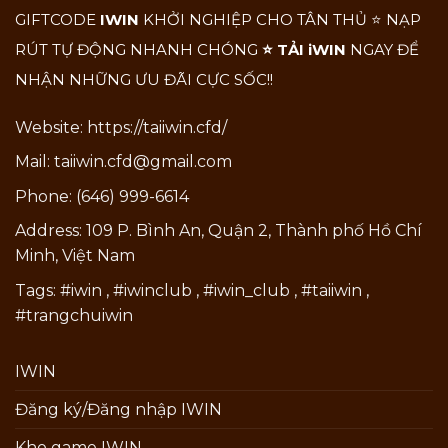
GIFTCODE
IWIN
KHỞI NGHIỆP CHO TÂN THỦ ⭐ NẠP
RÚT TỰ ĐỘNG NHANH CHÓNG
⭐ TẢI iWIN
NGAY ĐỂ
NHẬN NHỮNG ƯU ĐÃI CỰC SỐC!!
Website: https://taiiwin.cfd/
Mail:
taiiwin.cfd@gmail.com
Phone: (646) 999-6614
Address: 109 P. Bình An, Quận 2, Thành phố Hồ Chí
Minh, Việt Nam
Tags: #iwin , #iwinclub , #iwin_club , #taiiwin ,
#trangchuiwin
IWIN
Đăng ký/Đăng nhập IWIN
Kho game IWIN