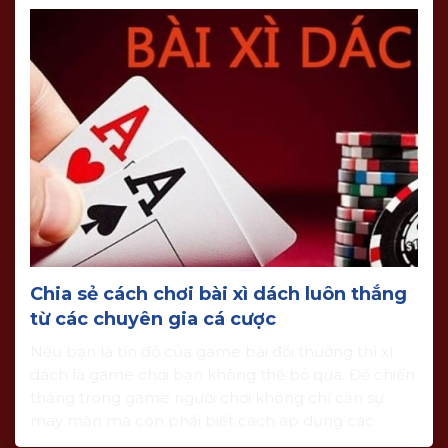
Chia sẻ cách chơi bài xì dách luôn thắng
từ các chuyên gia cá cược
Nếu bạn là tín đồ của game bài đổi thưởng thì xì
dách là game chơi bạn không thể bỏ qua. Để chiến
thắng trong game người chơi không chỉ cần sự
may mắn mà còn phải biết cách áp dụng các
chiến thuật chơi thông minh, hợp lý nhất. Vậy cách