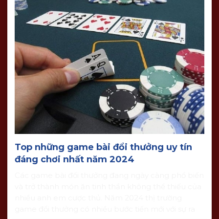
Top những game bài đổi thưởng uy tín
đáng chơi nhất năm 2024
Các game bài đổi thưởng đang ngày càng phổ biến
và trở thành món ăn tinh thần không thể thiếu của
nhiều anh em cược thủ. Năm 2024 thị trường
game đổi thưởng có nhiều bước tiến mới với sự ra