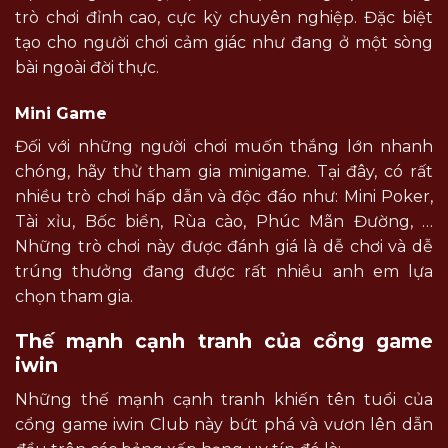
trò chơi đỉnh cao, cực kỳ chuyên nghiệp. Đặc biệt
tạo cho người chơi cảm giác như đang ở một sòng
bài ngoài đời thực.
Mini Game
Đối với những người chơi muốn thắng lớn nhanh
chóng, hãy thử tham gia minigame. Tại đây, có rất
nhiều trò chơi hấp dẫn và độc đáo như: Mini Poker,
Tài xỉu, Bốc biển, Rùa cào, Phúc Mãn Đường, …
Những trò chơi này được đánh giá là dễ chơi và dễ
trúng thưởng đang được rất nhiều anh em lựa
chọn tham gia.
Thế mạnh cạnh tranh của cổng game
iwin
Những thế mạnh cạnh tranh khiến tên tuổi của
cổng game iwin Club này bứt phá và vươn lên dẫn