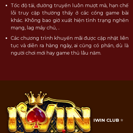
Tốc độ tải, đường truyền luôn mượt mà, hạn chế
lỗi truy cập thường thấy ở các cổng game bài
khác. Không bao giờ xuất hiện tình trạng nghẽn
mạng, lag máy chủ, ..
Các chương trình khuyến mãi được cập nhật liên
tục và diễn ra hàng ngày, ai cũng có phần, dù là
người chơi mới hay game thủ lâu năm.
IWIN CLUB
⭐