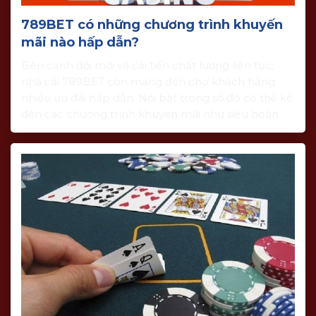
789BET có những chương trình khuyến
mãi nào hấp dẫn?
Bên cạnh đổi mới và cải tiến chất lượng liên tục,
nhà cái 789BET còn mang đến cho khách hàng
nhiều ưu đãi hấp dẫn. Nổi bật trong số đó có thể kể
đến các chương trình khuyến mãi như siêu hoàn
trả yêu cầu không cần vòng cược, tặng mã code
khi đăng nhập,… […]