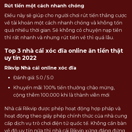
Rút tiền một cách nhanh chóng
Điều này sẽ giúp cho người chơi rút tiền thắng cược
về tài khoản một cách nhanh chóng và không tốn
quá nhiều thời gian. Sẽ không có chuyện nạp tiền
thì rất nhanh và nhưng rút tiền về thì quá lâu.
Top 3 nhà cái xóc đĩa online ăn tiền thật
uy tín 2022
Rikvip Nhà cái online xóc đĩa
Đánh giá: 5.0 / 5.0
Khuyến mãi: 100% tiền thưởng chào mừng,
cộng thêm 100.000 khi là thành viên mới
Nhà cái Rikvip được phép hoạt động hợp pháp và
hoạt động theo giấy phép chính thức của nhà cung
cấp dịch vụ trò chơi điện tử quốc tế. Không cần bàn
về độ uy tín nữa thì nhà cái Rikvip xứng đáng đứng