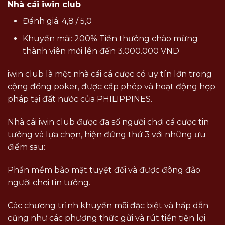
Nhà cái iwin club
Đánh giá: 4,8 / 5,0
Khuyến mãi: 200% Tiền thưởng chào mừng
thành viên mới lên đến 3.000.000 VND
iwin club là một nhà cái cá cược có uy tín lớn trong
cộng đồng poker, được cấp phép và hoạt động hợp
pháp tại đất nước của PHILIPPINES.
Nhà cái iwin club được đa số người chơi cá cược tin
tưởng và lựa chọn, hiện đứng thứ 3 với những ưu
điểm sau:
Phần mềm bảo mật tuyệt đối và được đông đảo
người chơi tin tưởng.
Các chương trình khuyến mãi đặc biệt và hấp dẫn
cũng như các phương thức gửi và rút tiền tiện lợi.