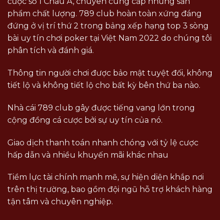
cược số 1 Châu Á, chuyên cung cấp những sản
phẩm chất lượng. 789 club hoàn toàn xứng đáng
đứng ở vị trí thứ 2 trong bảng xếp hạng top 3 sòng
bài uy tín chơi poker tại Việt Nam 2022 do chúng tôi
phân tích và đánh giá.
Thông tin người chơi được bảo mật tuyệt đối, không
tiết lộ và không tiết lộ cho bất kỳ bên thứ ba nào.
Nhà cái 789 club gây được tiếng vang lớn trong
cộng đồng cá cược bởi sự uy tín của nó.
Giao dịch thanh toán nhanh chóng với tỷ lệ cược
hấp dẫn và nhiều khuyến mãi khác nhau
Tiềm lực tài chính mạnh mẽ, sự hiện diện khắp nơi
trên thị trường, bao gồm đội ngũ hỗ trợ khách hàng
tận tâm và chuyên nghiệp.