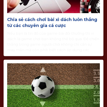
Chia sẻ cách chơi bài xì dách luôn thắng
từ các chuyên gia cá cược
Nếu bạn là tín đồ của game bài đổi thưởng thì xì
dách là game chơi bạn không thể bỏ qua. Để chiến
thắng trong game người chơi không chỉ cần sự
may mắn mà còn phải biết cách áp dụng các
chiến thuật chơi thông minh, hợp lý nhất. Vậy cách
chơi bài xì […]