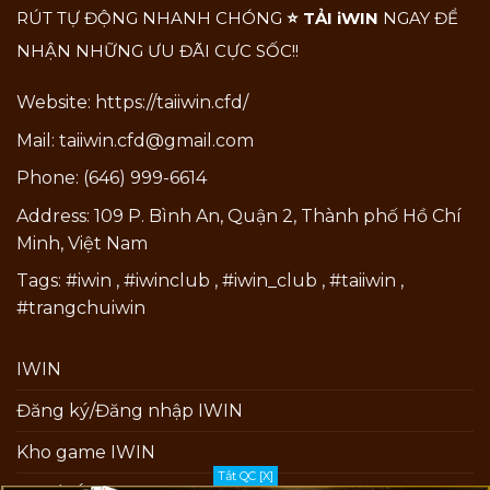
RÚT TỰ ĐỘNG NHANH CHÓNG
⭐ TẢI iWIN
NGAY ĐỂ
NHẬN NHỮNG ƯU ĐÃI CỰC SỐC!!
Website: https://taiiwin.cfd/
Mail:
taiiwin.cfd@gmail.com
Phone: (646) 999-6614
Address: 109 P. Bình An, Quận 2, Thành phố Hồ Chí
Minh, Việt Nam
Tags: #iwin , #iwinclub , #iwin_club , #taiiwin ,
#trangchuiwin
IWIN
Đăng ký/Đăng nhập IWIN
Kho game IWIN
Tắt QC [X]