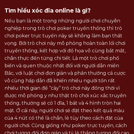
Tìm hiểu xóc đĩa online là gì?
Nếu bạn là một trong những người chơi chuyên
nghiệp trong trò chơi poker truyền thống thì trò
chơi poker trực tuyến này sẽ không làm bạn thất
vọng. Bởi trò chơi này mô phỏng hoàn toàn lối chơi
truyền thống, kết hợp với đồ họa vô cùng bắt mắt,
chân thực đến từng chi tiết. Là một trò chơi phổ
biến và quen thuộc nhất đối với người dân miền
Bắc, với luật chơi đơn giản và phần thưởng cá cược
vô cùng hấp dẫn đã khiến nhiều người tốn rất
nhiều thời gian để “cày” trò chơi này đồng thời vì
được mô phỏng y như thật trò chơi xúc xắc truyền
thống, thường sẽ có 1 đĩa, 1 bát và 4 hình tròn hai
mặt. Ở cái này, người chơi sẽ đặt theo kết quả màu
của 4 nút có thể là chẵn, lẻ tùy theo cách đặt của
người chơi. Cũng giống như poker trực tuyến, cách
chơi tương đối đơn giản và tỷ lệ thắng tương đối cao