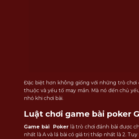
Đặc biệt hơn không giống với những trò chơ
thuộc và yếu tố may mắn. Mà nó đến chủ yếu 
nhỏ khi chơi bài.
Luật chơi game bài poker 
Game bài Poker
là trò chơi đánh bài được chu
nhất là A và lá bài có giá trị thấp nhất là 2.