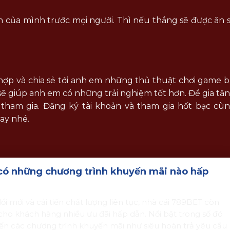
n của mình trước mọi người. Thì nếu thắng sẽ được ăn 
 hợp và chia sẻ tới anh em những thủ thuật chơi game b
sẽ giúp anh em có những trải nghiệm tốt hơn. Để gia tă
tham gia. Đăng ký tài khoản và tham gia hốt bạc cù
ay nhé.
ó những chương trình khuyến mãi nào hấp
i mới và cải tiến chất lượng liên tục, nhà cái 789BET còn
ho khách hàng nhiều ưu đãi hấp dẫn. Nổi bật trong số đó
đến các chương trình khuyến mãi như siêu hoàn trả yêu cầu