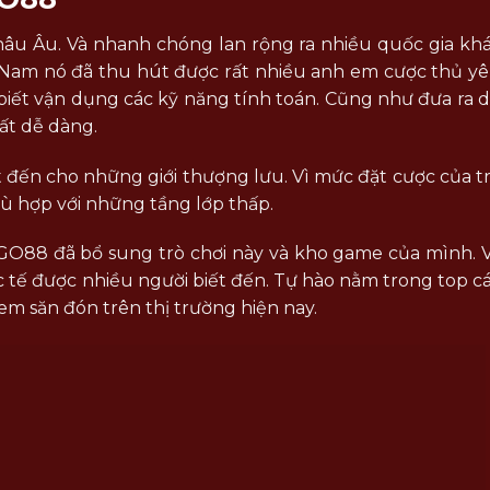
châu Âu. Và nhanh chóng lan rộng ra nhiều quốc gia kh
ệt Nam nó đã thu hút được rất nhiều anh em cược thủ y
i biết vận dụng các kỹ năng tính toán. Cũng như đưa ra 
rất dễ dàng.
t đến cho những giới thượng lưu. Vì mức đặt cược của t
hù hợp với những tầng lớp thấp.
GO88 đã bổ sung trò chơi này và kho game của mình. 
 tế được nhiều người biết đến. Tự hào nằm trong top c
m săn đón trên thị trường hiện nay.