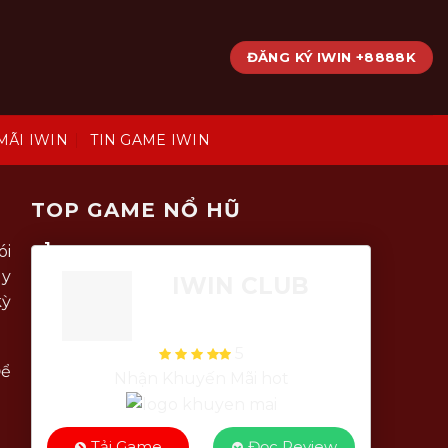
ĐĂNG KÝ IWIN +8888K
MÃI IWIN
TIN GAME IWIN
TOP GAME NỔ HŨ
1
ói
uy
IWIN CLUB
kỳ
5
Để
Nhận Khuyến Mãi hot
Tải Game
Đọc Review