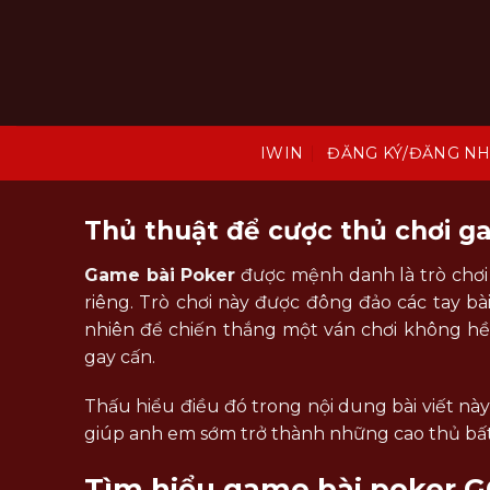
Skip
to
content
IWIN
ĐĂNG KÝ/ĐĂNG NH
Thủ thuật để cược thủ chơi g
Game bài Poker
được mệnh danh là trò chơi v
riêng. Trò chơi này được đông đảo các tay bà
nhiên để chiến thắng một ván chơi không hề 
gay cấn.
Thấu hiểu điều đó trong nội dung bài viết này
giúp anh em sớm trở thành những cao thủ bất
Tìm hiểu game bài poker 