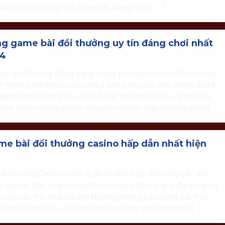
vòng cược, tặng mã code khi đăng nhập,… […]
g game bài đổi thưởng uy tín đáng chơi nhất
4
ài đổi thưởng đang ngày càng phổ biến và trở thành món
ần không thể thiếu của nhiều anh em cược thủ. Năm 2024
game đổi thưởng có nhiều bước tiến mới với sự ra mắt và
 của nhiều cổng game chuyên nghiệp. Vậy những game
me bài đổi thưởng casino hấp dẫn nhất hiện
ổi thưởng Casino luôn là điểm đến hấp dẫn cho các anh
game bài. Hãy cùng iWin khám phá thế giới đa dạng và
ủa các trò chơi bài đổi thưởng trong các sòng bài trực
hưởng niềm vui và cơ hội chiến thắng lớn từ những […]