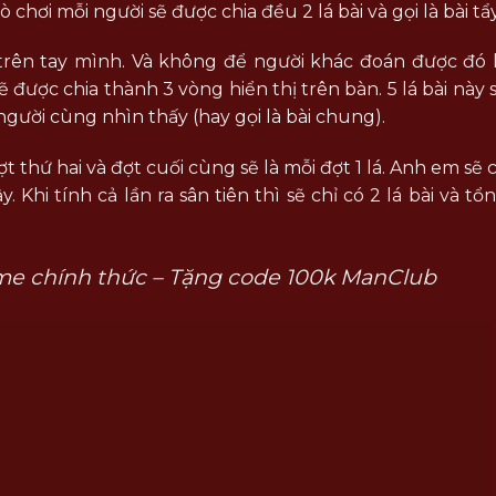
chơi mỗi người sẽ được chia đều 2 lá bài và gọi là bài tẩ
i trên tay mình. Và không để người khác đoán được đó 
sẽ được chia thành 3 vòng hiển thị trên bàn. 5 lá bài này 
ười cùng nhìn thấy (hay gọi là bài chung).
t thứ hai và đợt cuối cùng sẽ là mỗi đợt 1 lá. Anh em sẽ 
Khi tính cả lần ra sân tiên thì sẽ chỉ có 2 lá bài và tổ
ame chính thức – Tặng code 100k ManClub