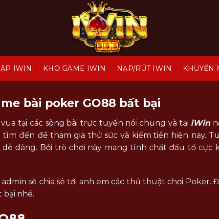
ẬP IWIN
KHO GAME IWIN
NẠP/RÚT IWIN
KHUYẾN 
ame bài poker GO88 bất bại
ua tại các sòng bài trực tuyến nói chung và tại
iWin
n
i tìm đến để tham gia thử sức và kiếm tiền hiện nay. T
dễ dàng. Bởi trò chơi này mang tính chất đấu tố cực 
 admin sẽ chia sẻ tới anh em các thủ thuật chơi Poker. 
 bại nhé.
GO88