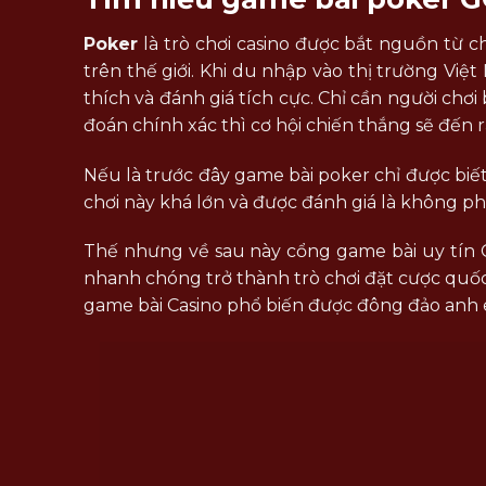
Poker
là trò chơi casino được bắt nguồn từ 
trên thế giới. Khi du nhập vào thị trường Vi
thích và đánh giá tích cực. Chỉ cần người chơ
đoán chính xác thì cơ hội chiến thắng sẽ đến 
Nếu là trước đây game bài poker chỉ được biế
chơi này khá lớn và được đánh giá là không p
Thế nhưng về sau này cổng game bài uy tín 
nhanh chóng trở thành trò chơi đặt cược quốc
game bài Casino phổ biến được đông đảo anh e