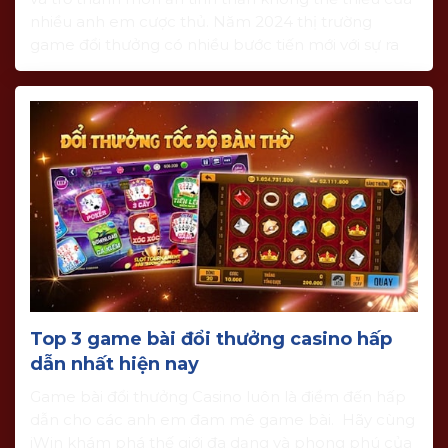
nhiều anh em cược thủ. Năm 2024 thị trường
game đổi thưởng có nhiều bước tiến mới với sự ra
mắt và hoàn thiện của nhiều cổng game chuyên
nghiệp. Vậy những game bài […]
Top 3 game bài đổi thưởng casino hấp
dẫn nhất hiện nay
Game bài đổi thưởng Casino luôn là điểm đến hấp
dẫn cho các anh em đam mê game bài. Hãy cùng
iWin khám phá thế giới đa dạng và phong phú của