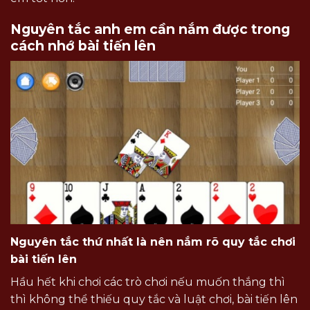
Nguyên tắc anh em cần nắm được trong
cách nhớ bài
tiến lên
Nguyên tắc thứ nhất là nên nắm rõ quy tắc chơi
bài tiến lên
Hầu hết khi chơi các trò chơi nếu muốn thắng thì
thì không thể thiếu quy tắc và luật chơi, bài tiến lên