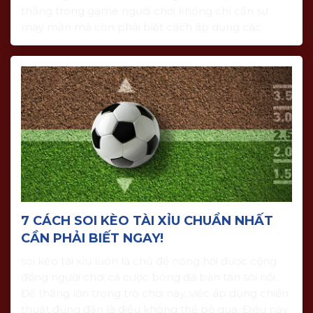
thắng trong game người chơi không chỉ cần sự
may mắn mà còn phải biết cách áp dụng các
chiến thuật chơi thông minh, hợp lý nhất. Vậy cách
chơi bài xì […]
7 CÁCH SOI KÈO TÀI XỈU CHUẨN NHẤT
CẦN PHẢI BIẾT NGAY!
soi kèo tài xỉu luôn là chủ đề nóng hổi được cộng
đồng người chơi cá cược bóng đá bàn tán sôi nổi.
Để thắng lớn trong trò chơi này, việc áp dụng chiến
thuật đúng đắn là điều không thể bỏ qua. Điều này