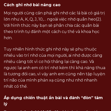
Cách ghi nhớ bài nâng cao
Mọi người cũng cần phải ghi nhớ các lá bài có giá trị
lớn như A, K, Q, J, 10,… ngoài việc nhớ quân heo(2).
Với hình thức này bạn sẽ phân chia các quân bài
theo trình tự đánh một cách cụ thể và khoa học
hơn.
Tuy nhiên hình thức ghi nhớ này sẽ phụ thuộc
nhiều vào trí nhớ của mọi người, ai nhớ được càng
nhiều càng tốt vì cơ hội thắng lại càng cao. Và
ngược lại anh em có trí nhớ kém thì khả năng thua
là tương đối cao, vì vậy anh em cũng nên tập luyện
trí não của mình phản xạ cũng như nhớ nhanh
nhất có thể.
Áp dụng chiến thuật ẩn bài và đánh “đòn” tâm
lý