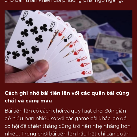
cho bản thân khiến đối phương phải ngỡ ngàng.
Cách ghi nhớ bài tiến lên với các quân bài cùng
chất và cùng màu
Bài tiến lên có cách chơi và quy luật chơi đơn giản
dễ hiểu hơn nhiều so với các game bài khác, do đó
cơ hội để chiến thắng cũng trở nên nhẹ nhàng hơn
nhiều. Trong chơi bài tiến lên hầu hết chỉ cần quân