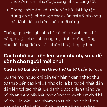
theo. Anh em nhớ được càng nhiều càng tốt.
Trong thời điểm kết thúc ván bài thì hãy tận
dụng cơ hội nhớ được các quân bài đối phương
đã đánh để ra chiêu thức cuối cùng.
Thông qua việc ghi nhớ bài sẽ hỗ trợ anh em khả
năng xử lý linh hoạt trong mọi tình huống cũng
như dễ dàng đưa ra các chiến thuật hợp lý hơn.
Cách nhớ bài tiến lên siêu nhanh, siêu dễ
dành cho người mới chơi
Cách nhớ bài tiến lên theo thứ tự từ thấp tới cao
Cụ thể mọi người chỉ cần tiến hành đánh theo thứ
tự thấp đến cao khi đã nhớ các lá bài từ bé nhất dần
dần lên tới cao nhất. Để dành được chiến thắng về
mình anh em hãy kết hợp cùng với kỹ thuật chơi bài
mình đúc kết được nhằm tạo ra những cơ hội mới