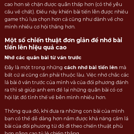
cao hơn sẽ chặn được quân thấp hơn (có thể yêu
cầu về chất). Điều này khiến bài tiến lên được nhiều
game thủ lựa chọn hơn cả cũng như dành về cho
mình nhiều cơ hội thắng hơn.
Một số chiến thuật đơn giản để nhớ bài
tiến lên hiệu quả cao
Nhớ các quân bài từ ván trước
Đây là một trong những
cách nhớ bài tiến lên
mà
bất cứ ai cũng cần phải thuộc làu. Việc nhớ chắc các
lá bài ở ván trước của mình và của đối phương đánh
ra thì sẽ giúp anh em để lại những quân bài có cơ
hội lật đổ tình thế về bên mình nhiều hơn.
Thông qua đó, khi đưa ra những con bài của mình
bạn có thể dễ dàng hơn nắm được khả năng cầm lá
bài của đối phương từ đó đi theo chiến thuật phù
hợp nâng cao tỷ lệ chiến thắng.