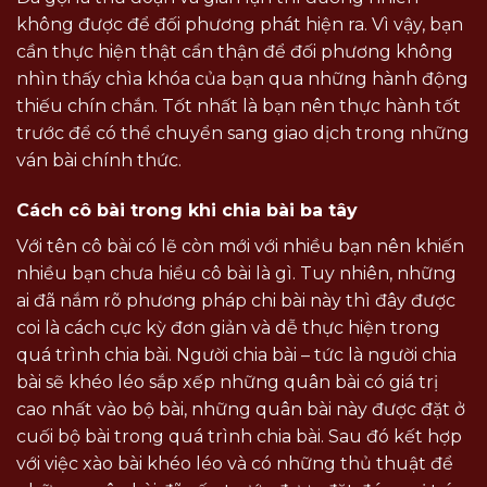
không được để đối phương phát hiện ra. Vì vậy, bạn
cần thực hiện thật cẩn thận để đối phương không
nhìn thấy chìa khóa của bạn qua những hành động
thiếu chín chắn. Tốt nhất là bạn nên thực hành tốt
trước để có thể chuyển sang giao dịch trong những
ván bài chính thức.
Cách cô bài trong khi chia bài ba tây
Với tên cô bài có lẽ còn mới với nhiều bạn nên khiến
nhiều bạn chưa hiểu cô bài là gì. Tuy nhiên, những
ai đã nắm rõ phương pháp chi bài này thì đây được
coi là cách cực kỳ đơn giản và dễ thực hiện trong
quá trình chia bài. Người chia bài – tức là người chia
bài sẽ khéo léo sắp xếp những quân bài có giá trị
cao nhất vào bộ bài, những quân bài này được đặt ở
cuối bộ bài trong quá trình chia bài. Sau đó kết hợp
với việc xào bài khéo léo và có những thủ thuật để