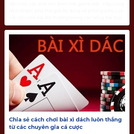
dẫn cho các anh em đam mê game bài. Hãy cùng
iWin khám phá thế giới đa dạng và phong phú của
các trò chơi bài đổi thưởng trong các sòng bài trực
tuyến. Tận hưởng niềm vui và cơ hội chiến thắng lớn
từ những […]
Chia sẻ cách chơi bài xì dách luôn thắng
từ các chuyên gia cá cược