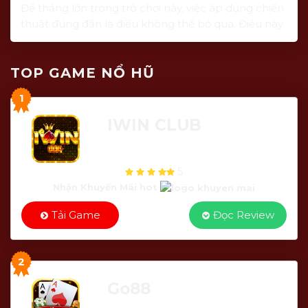
Để thắng lớn trong trò chơi này, việc áp dụng chiến
thuật đúng đắn là điều không thể bỏ qua. Điều này
đã trở thành bí kíp quý giá mà các cao […]
TOP GAME NỔ HŨ
1
IWIN CLUB
5
Nhận Khuyến Mãi hot
Tải Game
Đọc Review
2
Go88