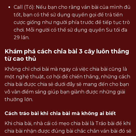
Call (Tố): Nếu bạn cho rằng ván bài của mình đủ
tốt, bạn có thể sử dụng quyền gọi để trả tiền
cược giống như người phía trước để tiếp tục trò
chơi. Mỗi người có thể sử dụng quyền Su tối đa
29 lần.
Khám phá cách chia bài 3 cây luôn thắng
từ cao thủ
Không chỉ chơi bài mà ngay cả việc chia bài cũng là
một nghệ thuật, cơ hội để chiến thắng, những cách
chia bài được chia sẻ dưới đây sẽ mang đến cho bạn
vô vàn điểm sáng giúp bạn giành được những giải
thưởng lớn.
Cách tráo bài khi chia bài mà không ai biết
Khi chia bài, nhà cái có mẹo chia bài là Tráo bài để khi
chia bài nhận được đúng bài chắc chắn ván bài đó sẽ