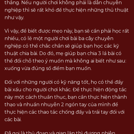
thắng. Nếu người chơi không phải là dân chuyên
nghiệp thì sẽ rất khó để thực hiện những thủ thuật
như vậy.
Vì vậy, để biết được mẹo này, bạn sẽ cần phải học rất
nhiều, có lẽ một người chơi bài ba cây chuyên
nghiệp có thể chắc chắn sẽ giúp bạn học các kỹ
thuật chia bài. Do đó, mẹ giúp bạn chia 3 lá bài có
thể đổi chỗ theo ý muốn mà không ai biết như sau:
xuống vừa đúng số điểm bạn muốn.
Đối với những người có kỹ năng tốt, họ có thể đẩy
bài xấu cho người chơi khác. Để thực hiện động tác
này một cách thuần thục, bạn cần thực hiện thành
thạo và nhuần nhuyễn 2 ngón tay của mình để
thực hiện các thao tác chống đẩy và trái tay đối với
các bài.
Đã gọi là thủ đoạn và gian lận thì đương nhiên