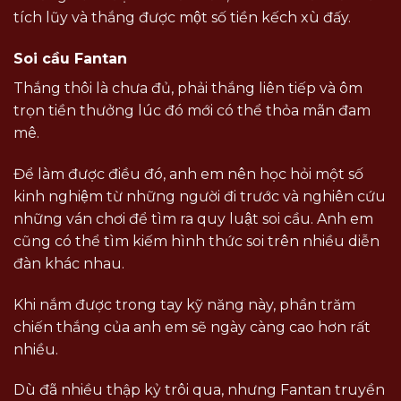
tích lũy và thắng được một số tiền kếch xù đấy.
Soi cầu Fantan
Thắng thôi là chưa đủ, phải thắng liên tiếp và ôm
trọn tiền thưởng lúc đó mới có thể thỏa mãn đam
mê.
Để làm được điều đó, anh em nên học hỏi một số
kinh nghiệm từ những người đi trước và nghiên cứu
những ván chơi để tìm ra quy luật soi cầu. Anh em
cũng có thể tìm kiếm hình thức soi trên nhiều diễn
đàn khác nhau.
Khi nắm được trong tay kỹ năng này, phần trăm
chiến thắng của anh em sẽ ngày càng cao hơn rất
nhiều.
Dù đã nhiều thập kỷ trôi qua, nhưng Fantan truyền