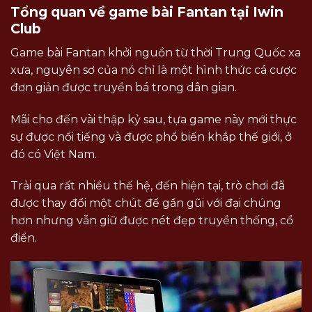
Tổng quan về game bài Fantan tại Iwin
Club
Game bài Fantan khởi nguồn từ thời Trung Quốc xa
xưa, nguyên sơ của nó chỉ là một hình thức cá cược
đơn giản được truyền bá trong dân gian.
Mãi cho đến vài thập kỷ sau, tựa game này mới thực
sự được nổi tiếng và được phổ biến khắp thế giới, ở
đó có Việt Nam.
Trải qua rất nhiều thế hệ, đến hiện tại, trò chơi đã
được thay đổi một chút để gần gũi với đại chúng
hơn nhưng vẫn giữ được nét đẹp truyền thống, cổ
điển.