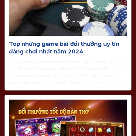
Top những game bài đổi thưởng uy tín
đáng chơi nhất năm 2024
Các game bài đổi thưởng đang ngày càng phổ biến
và trở thành món ăn tinh thần không thể thiếu của
nhiều anh em cược thủ. Năm 2024 thị trường
game đổi thưởng có nhiều bước tiến mới với sự ra
mắt và hoàn thiện của nhiều cổng game chuyên
nghiệp. Vậy những game bài […]