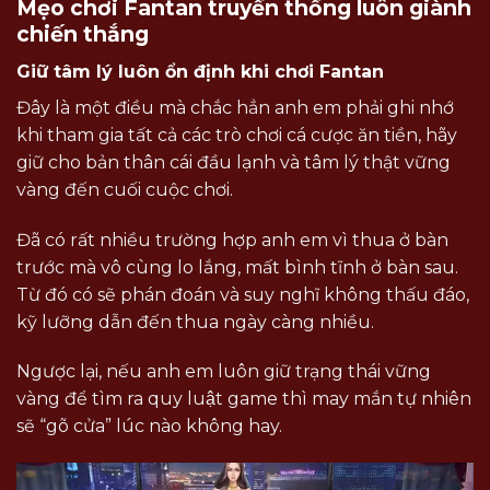
Mẹo chơi Fantan truyền thống luôn giành
chiến thắng
Giữ tâm lý luôn ổn định khi chơi Fantan
Đây là một điều mà chắc hẳn anh em phải ghi nhớ
khi tham gia tất cả các trò chơi cá cược ăn tiền, hãy
giữ cho bản thân cái đầu lạnh và tâm lý thật vững
vàng đến cuối cuộc chơi.
Đã có rất nhiều trường hợp anh em vì thua ở bàn
trước mà vô cùng lo lắng, mất bình tĩnh ở bàn sau.
Từ đó có sẽ phán đoán và suy nghĩ không thấu đáo,
kỹ lưỡng dẫn đến thua ngày càng nhiều.
Ngược lại, nếu anh em luôn giữ trạng thái vững
vàng để tìm ra quy luật game thì may mắn tự nhiên
sẽ “gõ cửa” lúc nào không hay.