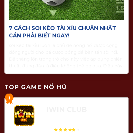
7 CÁCH SOI KÈO TÀI XỈU CHUẨN NHẤT
CẦN PHẢI BIẾT NGAY!
soi kèo tài xỉu luôn là chủ đề nóng hổi được cộng
đồng người chơi cá cược bóng đá bàn tán sôi nổi.
Để thắng lớn trong trò chơi này, việc áp dụng chiến
thuật đúng đắn là điều không thể bỏ qua. Điều này
đã trở thành bí kíp quý giá mà các cao […]
TOP GAME NỔ HŨ
1
IWIN CLUB
5