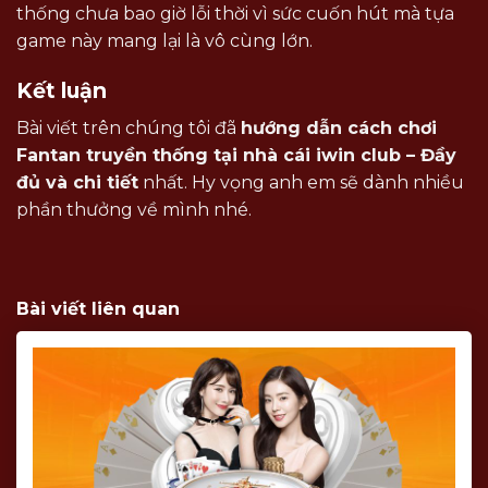
thống chưa bao giờ lỗi thời vì sức cuốn hút mà tựa
game này mang lại là vô cùng lớn.
Kết luận
Bài viết trên chúng tôi đã
hướng dẫn cách chơi
Fantan truyền thống tại nhà cái iwin club – Đầy
đủ và chi tiết
nhất. Hy vọng anh em sẽ dành nhiều
phần thưởng về mình nhé.
Bài viết liên quan