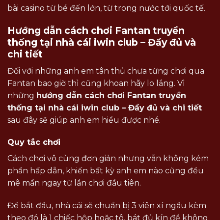
bài casino từ bé đến lớn, từ trong nước tới quốc tế.
Hướng dẫn cách chơi Fantan truyền
thống tại nhà cái iwin club – Đầy đủ và
chi tiết
Đối với những anh em tân thủ chưa từng chơi qua
Fantan bao giờ thì cũng khoan hãy lo lắng. Vì
những
hướng dẫn cách chơi Fantan truyền
thống tại nhà cái iwin club – Đầy đủ và chi tiết
sau đây sẽ giúp anh em hiểu được nhé.
Quy tắc chơi
Cách chơi vô cùng đơn giản nhưng vẫn không kém
phần hấp dẫn, khiến bất kỳ anh em nào cũng đều
mê mẩn ngay từ lần chơi đầu tiên.
Để bắt đầu, nhà cái sẽ chuẩn bị 3 viên xí ngầu kèm
theo đó là 1 chiếc hộp hoặc tô, bát đủ kín để không