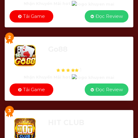
Nhận Khuyến Mãi hot
Tải Game
Đọc Review
2
Go88
1
Nhận Khuyến Mãi hot
Tải Game
Đọc Review
3
HIT CLUB