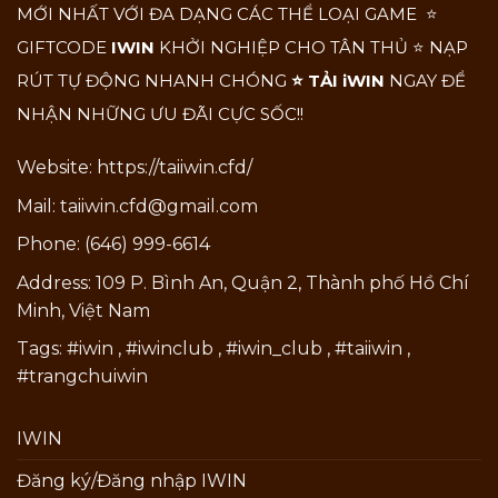
MỚI NHẤT VỚI ĐA DẠNG CÁC THỂ LOẠI GAME ⭐
GIFTCODE
IWIN
KHỞI NGHIỆP CHO TÂN THỦ ⭐ NẠP
RÚT TỰ ĐỘNG NHANH CHÓNG
⭐ TẢI iWIN
NGAY ĐỂ
NHẬN NHỮNG ƯU ĐÃI CỰC SỐC!!
Website: https://taiiwin.cfd/
Mail:
taiiwin.cfd@gmail.com
Phone: (646) 999-6614
Address: 109 P. Bình An, Quận 2, Thành phố Hồ Chí
Minh, Việt Nam
Tags: #iwin , #iwinclub , #iwin_club , #taiiwin ,
#trangchuiwin
IWIN
Đăng ký/Đăng nhập IWIN