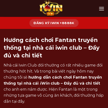
Skip
to
content
ĐĂNG KÝ IWIN +8888K
Hướng cách chơi Fantan truyền
thống tại nhà cái iwin club – Đầy
đủ và chi tiết
Nhà cái Iwin Club đổi thưởng có rất nhiều game đổi
thưởng hót hít. Và trong bài viết ngày hôm nay
chúng tôi sẽ
hướng dẫn cách chơi Fantan truyền
thống tại nhà cái
iWin
club – Đầy đủ và chi tiết
cho anh em nắm được. Hiện Fantan là một trong
những tựa game vô cùng ăn khách, đổi thưởng hấp
dẫn tại đây.