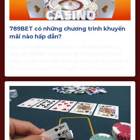
789BET có những chương trình khuyến
mãi nào hấp dẫn?
Bên cạnh đổi mới và cải tiến chất lượng liên tục,
nhà cái 789BET còn mang đến cho khách hàng
nhiều ưu đãi hấp dẫn. Nổi bật trong số đó có thể kể
đến các chương trình khuyến mãi như siêu hoàn
trả yêu cầu không cần vòng cược, tặng mã code
khi đăng nhập,… […]