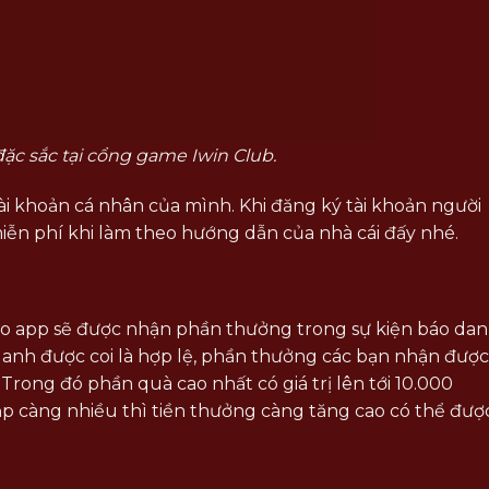
ặc sắc tại cổng game Iwin Club.
i khoản cá nhân của mình. Khi đăng ký tài khoản người
iễn phí khi làm theo hướng dẫn của nhà cái đấy nhé.
vào app sẽ được nhận phần thưởng trong sự kiện báo da
 danh được coi là hợp lệ, phần thưởng các bạn nhận được
Trong đó phần quà cao nhất có giá trị lên tới 10.000
ập càng nhiều thì tiền thưởng càng tăng cao có thể đượ