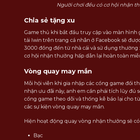
Người chơi đều có cơ hội nhận th
Chia sẻ tặng xu
Game thủ khi bắt đầu truy cập vào màn hình gi
tải Iwin trên trang cá nhân ở Facebook sẽ được
3000 đồng đến từ nhà cái và sử dụng thường xu
cơ hội nhận thưởng hấp dẫn lại hoàn toàn miễ
Vòng quay may mắn
Mỗi hội viên khi gia nhập các cổng game đổi t
nhận ưu đãi này, anh em cần phải tích lũy đủ 
cổng game theo dõi và thống kê báo lại cho từ
các sự kiện vòng quay may mắn.
Hiện hoạt động quay vòng nhận thưởng sẽ có
Bạc