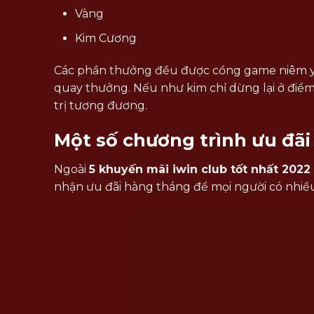
Vàng
Kim Cương
Các phần thưởng đều được cổng game niêm yết
quay thưởng. Nếu như kim chỉ dừng lại ở điểm
trị tương đương.
Một số chương trình ưu đã
Ngoài
5 khuyến mãi iwin club tốt nhất 2022
nhận ưu đãi hàng tháng để mọi người có nhiều 