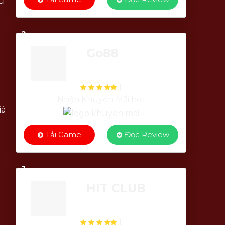
ử
2
Go88
1
Nhận Khuyến Mãi hot
iá
Tải Game
Đọc Review
3
HIT CLUB
1