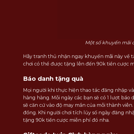
Một số khuyến mãi đ
Hãy tranh thủ nhận ngay khuyến mãi này về tà
chơi có thể được tặng lên đến 90k tiền cược m
Báo danh tặng quà
Mọi người khi thực hiện thao tác đăng nhập 
hàng hàng. Mỗi ngày các bạn sẽ có 1 lượt báo
sẽ căn cứ vào độ may mắn của mỗi thành viên. 
đồng. Khi người chơi tích lũy số ngày đăng nh
tặng 90k tiền cược miễn phí đó nha.