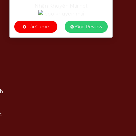
Nhận Khuyến Mãi hot
Tải Game
Đọc Review
nh
c