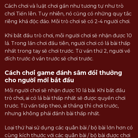
Cách chơi và luật chơi gần như tương tự như trò
chơi Tiến lên. Tuy nhiên, nó cũng có những quy tắc
riêng khá độc đáo. Mỗi trò chơi sẽ có 2-4 người chơi.
Khi bắt đầu trò chơi, mỗi người chơi sẽ nhận được 10
lá. Trong lần chơi đầu tiên, người chơi có lá bài thấp
nhất trong tay sẽ chơi trước. Từ ván thứ 2, người về
đích trước ở ván trước sẽ chơi trước.
Cách chơi game đánh sâm đổi thưởng
cho người mới bắt đầu
Mỗi người chơi sẽ nhận được 10 lá bài. Khi bắt đầu
trò chơi, ai có lá bài thấp nhất sẽ được quyền chơi
trước. Từ vấn tiếp theo, ai thắng thì chơi trước,
nhưng không phải đánh bài thấp nhất.
Loại thứ hai sử dụng các quân bài / bộ bài lớn hơn có
cùng kích thước với các quân bài / bộ bài được chơi