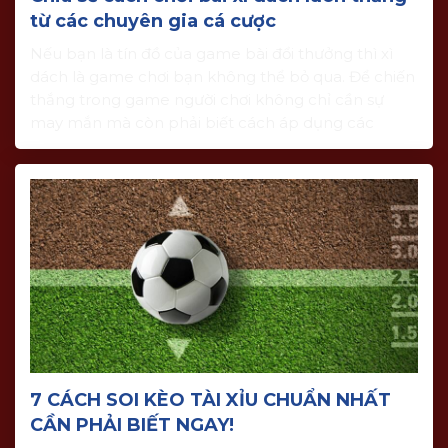
từ các chuyên gia cá cược
Nếu bạn là tín đồ của game bài đổi thưởng thì xì
dách là game chơi bạn không thể bỏ qua. Để chiến
thắng trong game người chơi không chỉ cần sự
may mắn mà còn phải biết cách áp dụng các
chiến thuật chơi thông minh, hợp lý nhất. Vậy cách
chơi bài xì […]
7 CÁCH SOI KÈO TÀI XỈU CHUẨN NHẤT
CẦN PHẢI BIẾT NGAY!