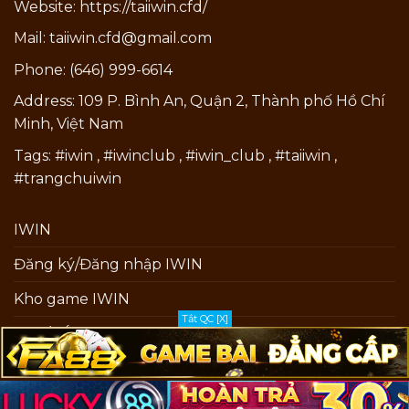
Website: https://taiiwin.cfd/
Mail:
taiiwin.cfd@gmail.com
Phone: (646) 999-6614
Address: 109 P. Bình An, Quận 2, Thành phố Hồ Chí
Minh, Việt Nam
Tags: #iwin , #iwinclub , #iwin_club , #taiiwin ,
#trangchuiwin
IWIN
Đăng ký/Đăng nhập IWIN
Kho game IWIN
Tắt QC [X]
NẠP/RÚT IWIN
Khuyến mãi IWIN
TIN GAME IWIN