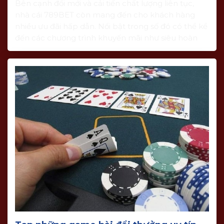
Bên cạnh đổi mới và cải tiến chất lượng liên tục,
nhà cái 789BET còn mang đến cho khách hàng
nhiều ưu đãi hấp dẫn. Nổi bật trong số đó có thể kể
đến các chương trình khuyến mãi như siêu hoàn
trả yêu cầu không cần vòng cược, tặng mã code
khi đăng nhập,… […]