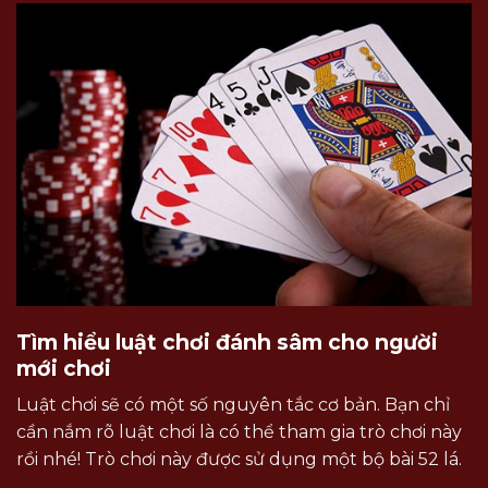
Tìm hiểu luật chơi đánh sâm cho người
mới chơi
Luật chơi sẽ có một số nguyên tắc cơ bản. Bạn chỉ
cần nắm rõ luật chơi là có thể tham gia trò chơi này
rồi nhé! Trò chơi này được sử dụng một bộ bài 52 lá.