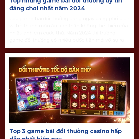
Top những game bài đổi thưởng uy tín
đáng chơi nhất năm 2024
Các game bài đổi thưởng đang ngày càng phổ biến
và trở thành món ăn tinh thần không thể thiếu của
nhiều anh em cược thủ. Năm 2024 thị trường
game đổi thưởng có nhiều bước tiến mới với sự ra
mắt và hoàn thiện của nhiều cổng game chuyên
nghiệp. Vậy những game bài […]
Top 3 game bài đổi thưởng casino hấp