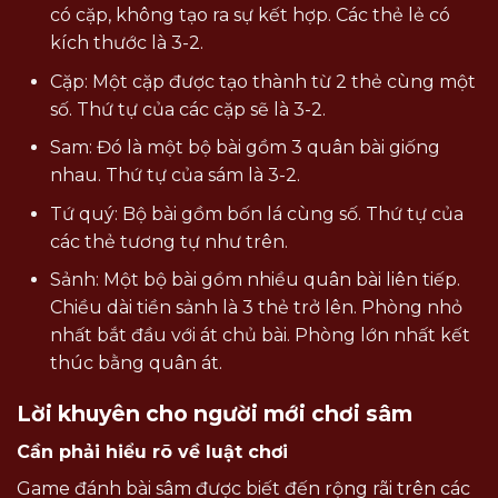
có cặp, không tạo ra sự kết hợp. Các thẻ lẻ có
kích thước là 3-2.
Cặp: Một cặp được tạo thành từ 2 thẻ cùng một
số. Thứ tự của các cặp sẽ là 3-2.
Sam: Đó là một bộ bài gồm 3 quân bài giống
nhau. Thứ tự của sám là 3-2.
Tứ quý: Bộ bài gồm bốn lá cùng số. Thứ tự của
các thẻ tương tự như trên.
Sảnh: Một bộ bài gồm nhiều quân bài liên tiếp.
Chiều dài tiền sảnh là 3 thẻ trở lên. Phòng nhỏ
nhất bắt đầu với át chủ bài. Phòng lớn nhất kết
thúc bằng quân át.
Lời khuyên cho người mới chơi sâm
Cần phải hiểu rõ về luật chơi
Game đánh bài sâm được biết đến rộng rãi trên các