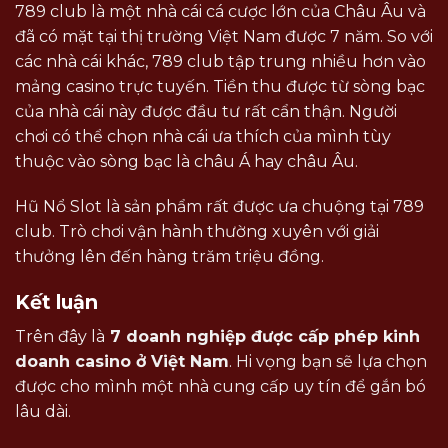
789 club là một nhà cái cá cược lớn của Châu Âu và
đã có mặt tại thị trường Việt Nam được 7 năm. So với
các nhà cái khác, 789 club tập trung nhiều hơn vào
mảng casino trực tuyến. Tiền thu được từ sòng bạc
của nhà cái này được đầu tư rất cẩn thận. Người
chơi có thể chọn nhà cái ưa thích của mình tùy
thuộc vào sòng bạc là châu Á hay châu Âu.
Hũ Nổ Slot là sản phẩm rất được ưa chuộng tại 789
club. Trò chơi vận hành thường xuyên với giải
thưởng lên đến hàng trăm triệu đồng.
Kết luận
Trên đây là
7 doanh nghiệp được cấp phép kinh
doanh casino ở Việt Nam
. Hi vọng bạn sẽ lựa chọn
được cho mình một nhà cung cấp uy tín để gắn bó
lâu dài.