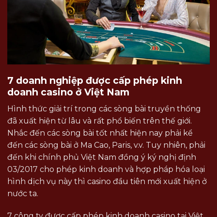
7 doanh nghiệp được cấp phép kinh
doanh casino ở Việt Nam
Hình thức giải trí trong các sòng bài truyền thống
đã xuất hiện từ lâu và rất phổ biến trên thế giới.
Nhắc đến các sòng bài tốt nhất hiện nay phải kể
đến các sòng bài ở Ma Cao, Paris, v.v. Tuy nhiên, phải
đến khi chính phủ Việt Nam đồng ý ký nghị định
03/2017 cho phép kinh doanh và hợp pháp hóa loại
hình dịch vụ này thì casino đầu tiên mới xuất hiện ở
nước ta.
7 công ty được cấp phép kinh doanh casino tại Việt