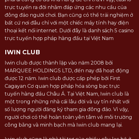
trực tuyến ra đời nhằm đáp ứng các nhu cầu của
đông đảo người chơi. Bạn cũng có thể trải nghiệm ở
bất cứ nơi đâu chỉ với một chiếc máy tính hay điện
thoại kết nối internet. Dưới đây là danh sách 5 casino
trực tuyến hợp pháp hàng đầu tại Việt Nam
IWIN CLUB
Iwin club được thành lập vào năm 2008 bởi
MARQUEE HOLDINGS LTD, đến nay đã hoạt động
được 12 năm. Iwin club được cấp phép bởi First
Cagayan Cơ quan hợp pháp hóa sòng bạc trực
tuyến hàng đầu Châu Á. Tại Việt Nam, Iwin club là
một trong những nhà cái lâu đời và uy tín nhất với
số lượng người đăng ký tham gia đông đảo. Vì vậy,
người chơi có thể hoàn toàn yên tâm về môi trường
công bằng và minh bạch mà Iwin club mang lại.