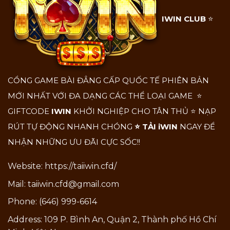
IWIN CLUB
⭐
CỔNG GAME BÀI ĐẲNG CẤP QUỐC TẾ PHIÊN BẢN
MỚI NHẤT VỚI ĐA DẠNG CÁC THỂ LOẠI GAME ⭐
GIFTCODE
IWIN
KHỞI NGHIỆP CHO TÂN THỦ ⭐ NẠP
RÚT TỰ ĐỘNG NHANH CHÓNG
⭐ TẢI iWIN
NGAY ĐỂ
NHẬN NHỮNG ƯU ĐÃI CỰC SỐC!!
Website: https://taiiwin.cfd/
Mail:
taiiwin.cfd@gmail.com
Phone: (646) 999-6614
Address: 109 P. Bình An, Quận 2, Thành phố Hồ Chí